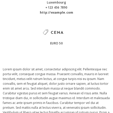
Luxembourg
+123 456 7890
http://example.com
CENA
EURO 50
Lorem ipsum dolor sit amet, consectetur adipiscing elit. Pellentesque nec
porta velit, consequat congue massa. Praesent convallis, mauris in laoreet
tincidunt, metus velit rutrum lectus, at congue turpis nisi eu ipsum. Nam
convallis, sem et feugiat aliquet, dolor justo ornare sapien, at luctus tortor
enim sit amet arcu. Sed interdum massa ut neque blandit commodo.
Curabitur egestas purus et sem feugiat varius. Aenean id risus ante. Nulla
tristique diam dui, in sollicitudin augue maximus id. Interdum et malesuada
fames ac ante ipsum primis in faucibus. Curabitur tempor vel dui at
pretium. Sed mattis nulla at lectus viverra, at venenatis ipsum sollicitudin.
Vestibulum ut libero vitae lectus fringilla accumsan id rutrum purus. Proin a